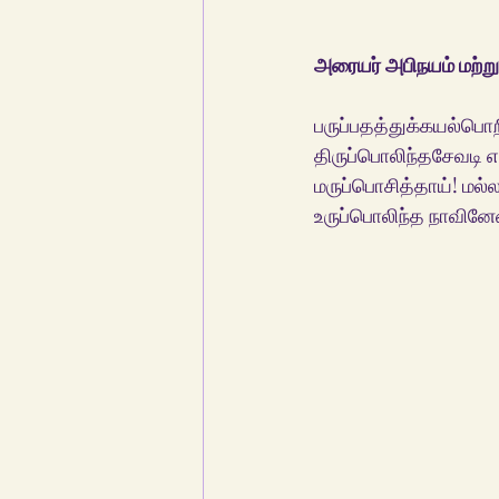
அரையர் அபிநயம் மற்ற
பருப்பதத்துக்கயல்பொற
திருப்பொலிந்தசேவடி 
மருப்பொசித்தாய்! மல்
உருப்பொலிந்த நாவின