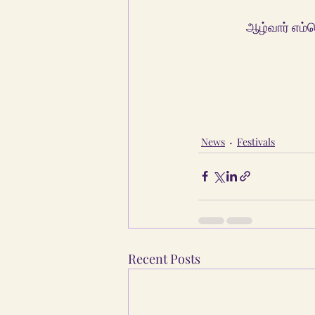
                
News
Festivals
Recent Posts