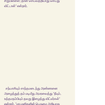
சிறுபிள்ளை; தான் செய்வதறியாது செய்து 
விட்டான்" என்றார்.
  சந்யாசியும் சாந்தமடைந்து அண்ணனை 
அழைத்துத் தம் மடிமீது அமரவைத்து "நீயும், 
உத்தமநம்பியும் தவறு இழைத்து விட்டீர்கள்" 
என்றார். "மாமுனிகளின் பெருமை அறியாது 