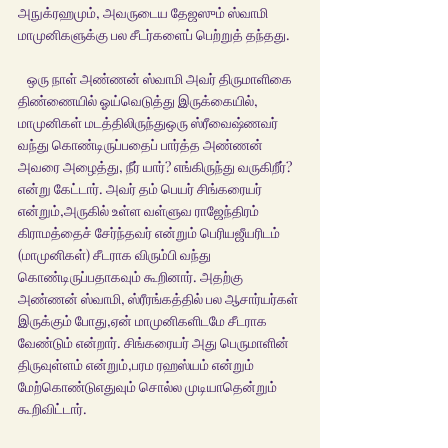
அநுக்ரஹமும், அவருடைய தேஜஸும் ஸ்வாமி 
மாமுனிகளுக்கு பல சீடர்களைப் பெற்றுத் தந்தது. 
   ஒரு நாள் அண்ணன் ஸ்வாமி அவர் திருமாளிகை 
திண்ணையில் ஓய்வெடுத்து இருக்கையில், 
மாமுனிகள் மடத்திலிருந்துஒரு ஸ்ரீவைஷ்ணவர் 
வந்து கொண்டிருப்பதைப் பார்த்த அண்ணன் 
அவரை அழைத்து, நீர் யார்? எங்கிருந்து வருகிறீர்?
என்று கேட்டார். அவர் தம் பெயர் சிங்கரையர் 
என்றும்,அருகில் உள்ள வள்ளுவ ராஜேந்திரம் 
கிராமத்தைச் சேர்ந்தவர் என்றும் பெரியஜீயரிடம் 
(மாமுனிகள்) சீடராக விரும்பி வந்து 
கொண்டிருப்பதாகவும் கூறினார். அதற்கு 
அண்ணன் ஸ்வாமி, ஸ்ரீரங்கத்தில் பல ஆசார்யர்கள் 
இருக்கும் போது,ஏன் மாமுனிகளிடமே சீடராக 
வேண்டும் என்றார். சிங்கரையர் அது பெருமாளின் 
திருவுள்ளம் என்றும்,பரம ரஹஸ்யம் என்றும் 
மேற்கொண்டுஎதுவும் சொல்ல முடியாதென்றும் 
கூறிவிட்டார். 