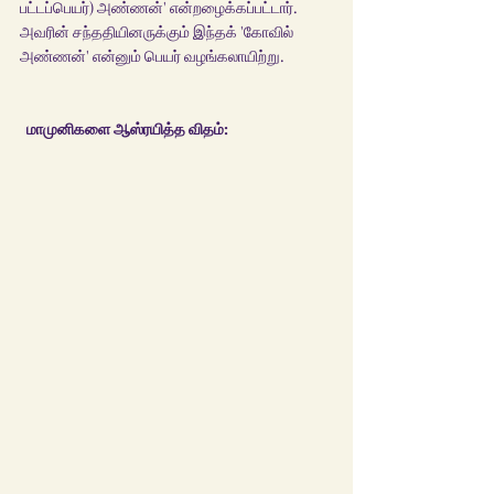
பட்டப்பெயர்) அண்ணன்' என்றழைக்கப்பட்டார். 
அவரின் சந்ததியினருக்கும் இந்தக் 'கோவில் 
அண்ணன்' என்னும் பெயர் வழங்கலாயிற்று.
மாமுனிகளை ஆஸ்ரயித்த விதம்: