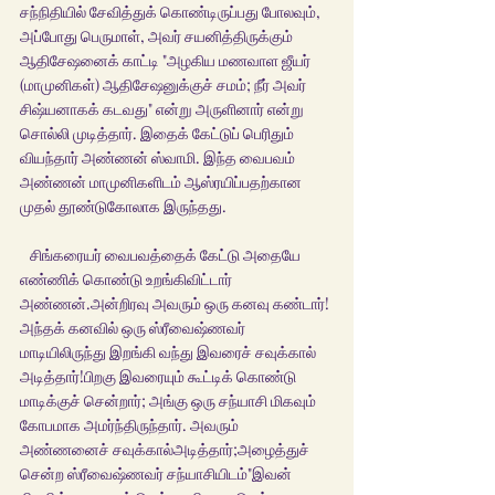
சந்நிதியில் சேவித்துக் கொண்டிருப்பது போலவும், 
அப்போது பெருமாள், அவர் சயனித்திருக்கும் 
ஆதிசேஷனைக் காட்டி "அழகிய மணவாள ஜீயர் 
(மாமுனிகள்) ஆதிசேஷனுக்குச் சமம்; நீர் அவர் 
சிஷ்யனாகக் கடவது" என்று அருளினார் என்று 
சொல்லி முடித்தார். இதைக் கேட்டுப் பெரிதும் 
வியந்தார் அண்ணன் ஸ்வாமி. இந்த வைபவம் 
அண்ணன் மாமுனிகளிடம் ஆஸ்ரயிப்பதற்கான 
முதல் தூண்டுகோலாக இருந்தது.
   சிங்கரையர் வைபவத்தைக் கேட்டு அதையே 
எண்ணிக் கொண்டு உறங்கிவிட்டார் 
அண்ணன்.அன்றிரவு அவரும் ஒரு கனவு கண்டார்!
அந்தக் கனவில் ஒரு ஸ்ரீவைஷ்ணவர் 
மாடியிலிருந்து இறங்கி வந்து இவரைச் சவுக்கால் 
அடித்தார்!பிறகு இவரையும் கூட்டிக் கொண்டு 
மாடிக்குச் சென்றார்; அங்கு ஒரு சந்யாசி மிகவும் 
கோபமாக அமர்ந்திருந்தார். அவரும் 
அண்ணனைச் சவுக்கால்அடித்தார்;அழைத்துச் 
சென்ற ஸ்ரீவைஷ்ணவர் சந்யாசியிடம்"இவன் 