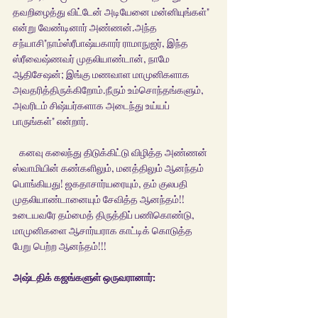
தவறிழைத்து விட்டேன் அடியேனை மன்னியுங்கள்" 
என்று வேண்டினார் அண்ணன்.அந்த 
சந்யாசி"நாம்ஸ்ரீபாஷ்யகாரர் ராமாநுஜர், இந்த 
ஸ்ரீவைஷ்ணவர் முதலியாண்டான், நாமே 
ஆதிசேஷன்; இங்கு மணவாள மாமுனிகளாக 
அவதரித்திருக்கிறோம்.நீரும் உம்சொந்தங்களும், 
அவரிடம் சிஷ்யர்களாக அடைந்து உய்யப் 
பாருங்கள்" என்றார்.
   கனவு கலைந்து திடுக்கிட்டு விழித்த அண்ணன் 
ஸ்வாமியின் கண்களிலும், மனத்திலும் ஆனந்தம் 
பொங்கியது! ஜகதாசார்யரையும், தம் குலபதி 
முதலியாண்டானையும் சேவித்த ஆனந்தம்!! 
உடையவரே தம்மைத் திருத்திப் பணிகொண்டு, 
மாமுனிகளை ஆசார்யராக காட்டிக் கொடுத்த 
பேறு பெற்ற ஆனந்தம்!!! 
அஷ்டதிக் கஜங்களுள் ஒருவரானார்: