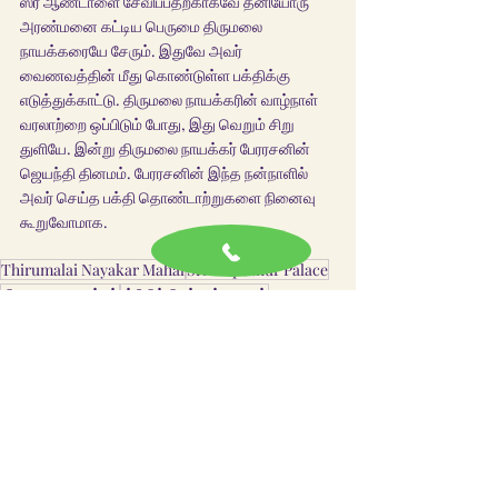
ஸ்ரீ ஆண்டாளை சேவிப்பதற்காகவே தனியோரு 
அரண்மனை கட்டிய பெருமை திருமலை 
நாயக்கரையே சேரும். இதுவே அவர் 
வைணவத்தின் மீது கொண்டுள்ள பக்திக்கு 
எடுத்துக்காட்டு. திருமலை நாயக்கரின் வாழ்நாள் 
வரலாற்றை ஒப்பிடும் போது, இது வெறும் சிறு 
துளியே. இன்று திருமலை நாயக்கர் பேரரசனின் 
ஜெயந்தி தினமம். பேரரசனின் இந்த நன்நாளில் 
அவர் செய்த பக்தி தொண்டாற்றுகளை நினைவு 
கூறுவோமாக.
Thirumalai Nayakar Mahal
Srivilliputhur Palace
திருமலை நாயக்கர்
ஸ்ரீவில்லிபுத்தூர் மஹால்
Recent Posts
See All