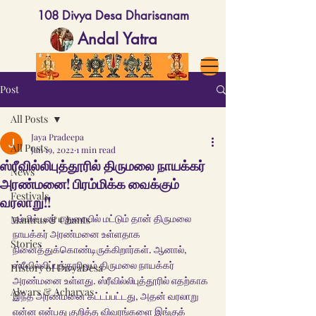
108 Divya Desa Dharisanam
Andal Yatra
Post
All Posts
Jaya Pradeepa
All Posts
Jan 19, 2022
1 min read
ஸ்ரீவில்லிபுத்தூரில் திருமலை நாயக்கர்
News
அரண்மனை! பிரம்மிக்க வைக்கும்
Festivals
வரலாறு!!
நம்மில் பலர் மதுரையில் மட்டும் தான் திருமலை 
Mantras & Chants
நாயக்கர் அரண்மனை உள்ளதாக 
Stories
நினைத்துக்கொண்டிருக்கிறார்கள். ஆனால், 
ஸ்ரீவில்லிப்புத்தூரிலும் திருமலை நாயக்கர் 
History of DivyaDesa
அரண்மனை உள்ளது. ஸ்ரீவில்லிபுத்தூரில் எதற்காக 
Alwars & Acharyas
இந்த அரண்மனை கட்டப்பட்டது, அதன் வரலாறு 
என்ன என்பது குறித்த விவரங்களை இங்குக் 